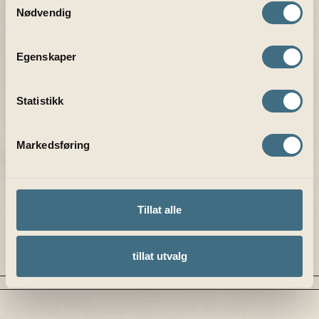
Nødvendig
Solli plass
Frognerparken
Egenskaper
Kjøp gavekort
Statistikk
Markedsføring
Tillat alle
tillat utvalg
FRENCHIE BISTRO
6. AUGUST 2026