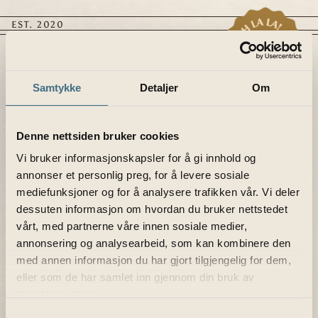
Hopp
til
EST. 2020
innhold
Samtykke
Detaljer
Om
Denne nettsiden bruker cookies
Vi bruker informasjonskapsler for å gi innhold og
annonser et personlig preg, for å levere sosiale
mediefunksjoner og for å analysere trafikken vår. Vi deler
dessuten informasjon om hvordan du bruker nettstedet
vårt, med partnerne våre innen sosiale medier,
annonsering og analysearbeid, som kan kombinere den
med annen informasjon du har gjort tilgjengelig for dem,
eller som de har samlet inn gjennom din bruk av
tjenestene deres.
Samtykkevalg