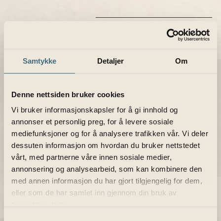
Hopp
til
innhold
Samtykke
Detaljer
Om
Denne nettsiden bruker cookies
2 stk Madeleines & 2 stk
Vi bruker informasjonskapsler for å gi innhold og
makroner
annonser et personlig preg, for å levere sosiale
mediefunksjoner og for å analysere trafikken vår. Vi deler
dessuten informasjon om hvordan du bruker nettstedet
vårt, med partnerne våre innen sosiale medier,
annonsering og analysearbeid, som kan kombinere den
med annen informasjon du har gjort tilgjengelig for dem,
eller som de har samlet inn gjennom din bruk av
tjenestene deres.
Samtykkevalg