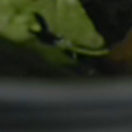
Tlf:
23 65 44 70
E-post:
solli@frenchie.no
Henrik Ibsens gate 100, 0255 Oslo
Annet
Om oss
Send forespørsel