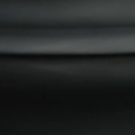
Sosialt
Instagram
Facebook
Åpningstider
Kjøkkenets åpningstider
Mandag 11:00-22:00
Tirsdag 11:00-22:00
Onsdag 11:00-22:00
Torsdag 11:00-22:00
Fredag 11:00-22:00
Lørdag 12:00-22:00
Søndag 14:00-21:00 (sommerstengt søndager t.o.m.
2.august)