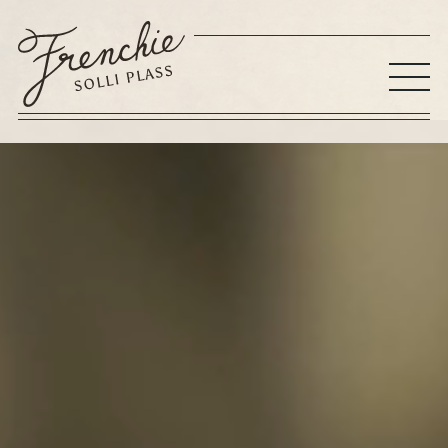
Hopp
til
innhold