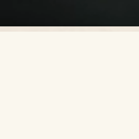
Sjekk gjerne ut Frenchie Frognerparken
Midt på beste Solli plass, finner du
Frenchie Solli. Vi elsker lyden av den
blå trikken, mennesker som skal til
sin neste destinasjon og det
vibrerende bylivet.